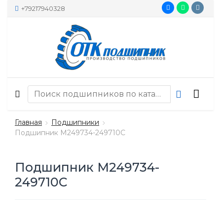
+79217940328
Главная
Подшипники
Подшипник M249734-249710C
Подшипник M249734-
249710C