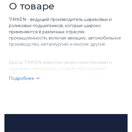
О товаре
TIMKEN - ведущий производитель шариковых и
роликовых подшипников, которые широко
применяются в различных отраслях
промышленности, включая авиацию, автомобильное
производство, металлургию и многие другие.
Бренд TIMKEN известен своим качественным и
надежным продуктом, который обеспечивает
долгий срок службы и высокую производительность
Подробнее
оборудования. Компания имеет более чем
столетнюю историю, за время которой она
завоевала репутацию надежного партнера для
бизнеса.
TIMKEN производит разнообразные типы
подшипников, включая шариковые, игольчатые,
конические и цилиндрические подшипники.