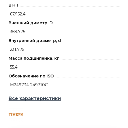
В;Н;Т
67/152.4
Внешний диметр, D
358.775
Внутренний диаметр, d
231.775
Масса подшипника, кг
55.4
Обозначение по ISO
M249734-249710C
Все характеристики