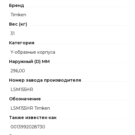
Бренд
Timken
Вес (кг)
31
Категория
Y-образные корпуса
Наружный (D) ММ
296,00
Номер завода производителя
LSM155HR
Обозначение
LSM155HR Timken
Также известен как
0013992028730