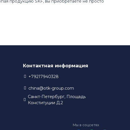
купая продукцию SKF, вы приобретаете не просто
Контактная информация
+79217940328
china@otk-group.com
Санкт-Петербург, Площадь
Конституции Д.2
Мы в соцсетях