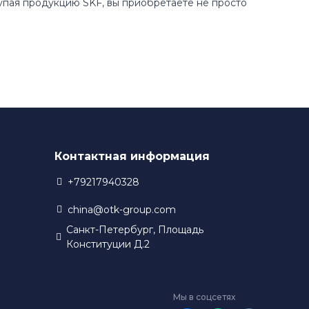
купая продукцию SKF, вы приобретаете не просто
Контактная информация
+79217940328
china@otk-group.com
Санкт-Петербург, Площадь
Конституции Д.2
Мы в соцсетях