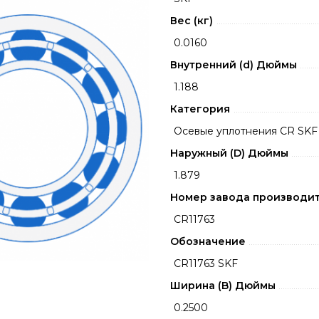
Вес (кг)
0.0160
Внутренний (d) Дюймы
1.188
Категория
Осевые уплотнения CR SKF
Наружный (D) Дюймы
1.879
Номер завода производи
CR11763
Обозначение
CR11763 SKF
Ширина (B) Дюймы
0.2500