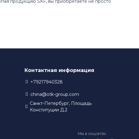
купая продукцию SKF, вы приобретаете не просто
Контактная информация
+79217940328
china@otk-group.com
Санкт-Петербург, Площадь
Конституции Д.2
Мы в соцсетях