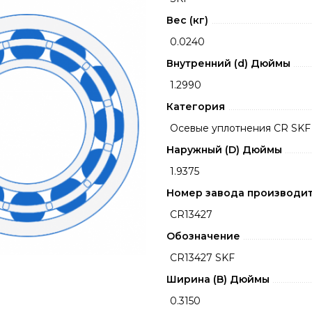
Вес (кг)
0.0240
Внутренний (d) Дюймы
1.2990
Категория
Осевые уплотнения CR SKF
Наружный (D) Дюймы
1.9375
Номер завода производи
CR13427
Обозначение
CR13427 SKF
Ширина (B) Дюймы
0.3150