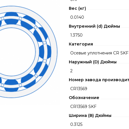
Вес (кг)
0.0140
Внутренний (d) Дюймы
1.3750
Категория
Осевые уплотнения CR SKF
Наружный (D) Дюймы
2
Номер завода производи
CR13569
Обозначение
CR13569 SKF
Ширина (B) Дюймы
0.3125