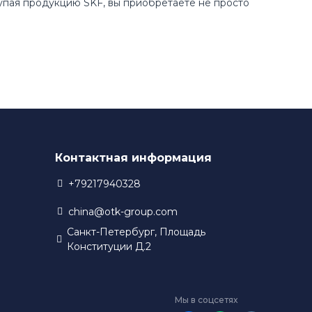
купая продукцию SKF, вы приобретаете не просто
Контактная информация
+79217940328
china@otk-group.com
Санкт-Петербург, Площадь
Конституции Д.2
Мы в соцсетях