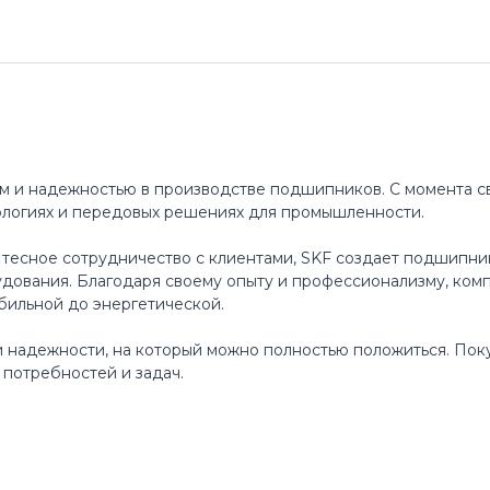
м и надежностью в производстве подшипников. С момента св
ологиях и передовых решениях для промышленности.
 тесное сотрудничество с клиентами, SKF создает подшипни
ования. Благодаря своему опыту и профессионализму, ком
бильной до энергетической.
 и надежности, на который можно полностью положиться. По
потребностей и задач.