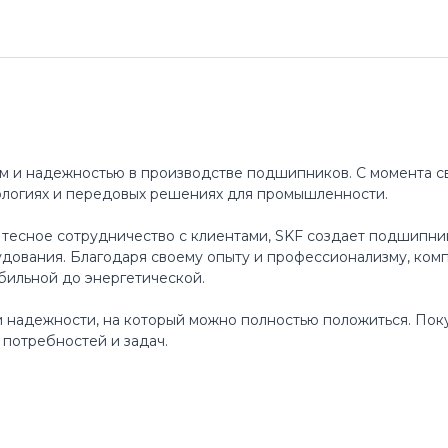
м и надежностью в производстве подшипников. С момента св
ологиях и передовых решениях для промышленности.
 тесное сотрудничество с клиентами, SKF создает подшипни
ования. Благодаря своему опыту и профессионализму, ком
бильной до энергетической.
 и надежности, на который можно полностью положиться. По
потребностей и задач.