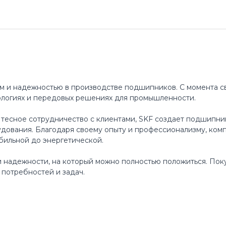
м и надежностью в производстве подшипников. С момента св
ологиях и передовых решениях для промышленности.
 тесное сотрудничество с клиентами, SKF создает подшипни
ования. Благодаря своему опыту и профессионализму, ком
бильной до энергетической.
 и надежности, на который можно полностью положиться. По
потребностей и задач.