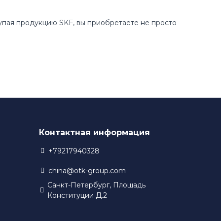
купая продукцию SKF, вы приобретаете не просто
Контактная информация
+79217940328
china@otk-group.com
Санкт-Петербург, Площадь
Конституции Д.2