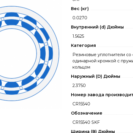
Вес (кг)
0.0270
Внутренний (d) Дюймы
1.5625
Категория
Резиновые уплотнители со 
одинарной кромкой с пру
кольцом
Наружный (D) Дюймы
2.3750
Номер завода производи
CR15540
Обозначение
CR15540 SKF
Ширина (B) Дюймы