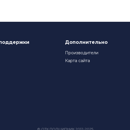
нствованию своего продукта, инвестируя в исследования и 
ля многих компаний, которые ценят качество и надежность
поддержки
Дополнительно
Производители
Карта сайта
© ОТК ПОДШИПНИК 2012-2025