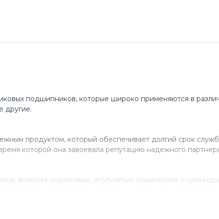
иковых подшипников, которые широко применяются в различ
е другие.
ежным продуктом, который обеспечивает долгий срок служб
время которой она завоевала репутацию надежного партнера
ов, включая шариковые, игольчатые, конические и цилинд
влетворить потребности клиентов с различными технически