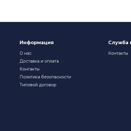
Компания TIMKEN стремится к постоянному соверше
подшипники TIMKEN являются выбором номер один д
Информация
Служба 
О нас
Контакты
Доставка и оплата
Контакты
Политика безопасности
Типовой договор