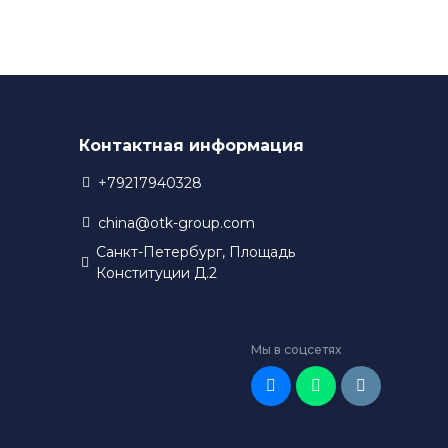
разработки новых технологий. Благодаря этому,
 в своем производстве.
Контактная информация
+79217940328
china@otk-group.com
Санкт-Петербург, Площадь
Конституции Д.2
Мы в соцсетях