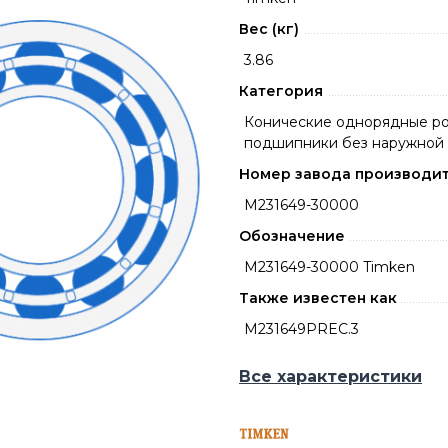
Вес (кг)
3.86
Категория
Конические однорядные р
подшипники без наружной
Номер завода производи
M231649-30000
Обозначение
M231649-30000 Timken
Также известен как
M231649PREC.3
Все характеристики