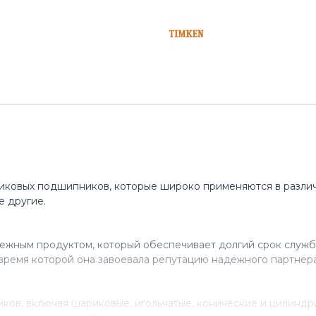
иковых подшипников, которые широко применяются в различ
е другие.
ежным продуктом, который обеспечивает долгий срок служб
время которой она завоевала репутацию надежного партнера
ов, включая шариковые, игольчатые, конические и цилинд