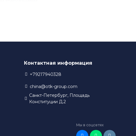
ми требованиями.
разработки новых технологий. Благодаря этому,
 в своем производстве.
Контактная информация
+79217940328
china@otk-group.com
Санкт-Петербург, Площадь
Конституции Д.2
Мы в соцсетях