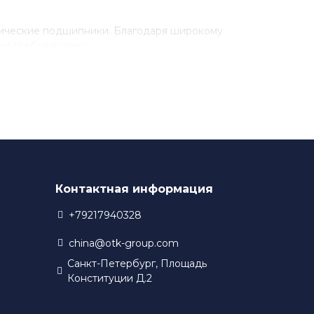
рические подшипники. Благодаря широкому
ми требованиями.
разработки новых технологий. Благодаря этому,
 в своем производстве.
Контактная информация
+79217940328
china@otk-group.com
Санкт-Петербург, Площадь
Конституции Д.2