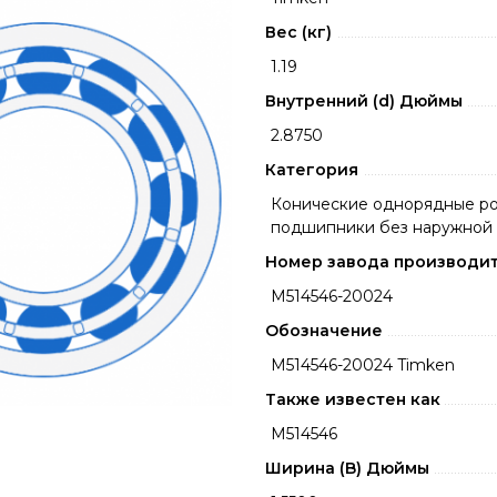
Вес (кг)
1.19
Внутренний (d) Дюймы
2.8750
Категория
Конические однорядные р
подшипники без наружной
Номер завода производи
M514546-20024
Обозначение
M514546-20024 Timken
Также известен как
M514546
Ширина (B) Дюймы