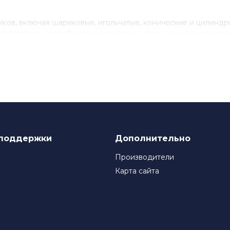
ов, включая шариковые, игольчатые, конические и цилинд
влетворить потребности клиентов с различными технически
нствованию своего продукта, инвестируя в исследования и 
ля многих компаний, которые ценят качество и надежность
поддержки
Дополнительно
Производители
Карта сайта