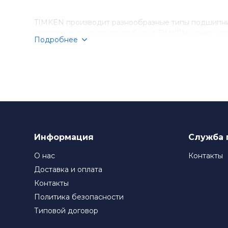
TIMKEN производит разнообразные типы подшипник
ассортименту продукции, бренд TIMKEN может удо
Подробнее
Компания TIMKEN стремится к постоянному соверше
подшипники TIMKEN являются выбором номер один д
Информация
Служба 
О нас
Контакты
Доставка и оплата
Контакты
Политика безопасности
Типовой договор