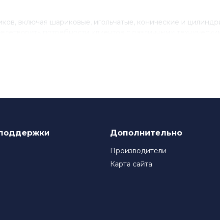
ов, включая шариковые, игольчатые, конические и цилинд
влетворить потребности клиентов с различными технически
нствованию своего продукта, инвестируя в исследования и 
ля многих компаний, которые ценят качество и надежность
поддержки
Дополнительно
Производители
Карта сайта