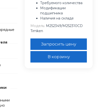
Требуемого количества
Модификации
подшипника
Наличия на складе
Модель:
M252349/M252310CD
хрядные
Timken
теля
Запросить цену
В корзину
n
ики
яными
дно