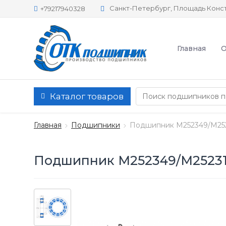
Санкт-Петербург, Площадь Конст
+79217940328
Главная
О
Каталог товаров
Главная
Подшипники
Подшипник M252349/M25
Подшипник M252349/M2523