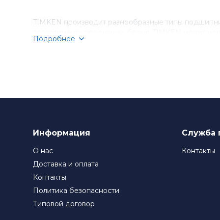
TIMKEN производит разнообразные типы подшипник
ассортименту продукции, бренд TIMKEN может удо
Подробнее
Компания TIMKEN стремится к постоянному соверше
подшипники TIMKEN являются выбором номер один д
Информация
Служба 
О нас
Контакты
Доставка и оплата
Контакты
Политика безопасности
Типовой договор