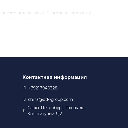
рические подшипники. Благодаря широкому
ми требованиями.
разработки новых технологий. Благодаря этому,
 в своем производстве.
Контактная информация
+79217940328
china@otk-group.com
Санкт-Петербург, Площадь
Конституции Д.2