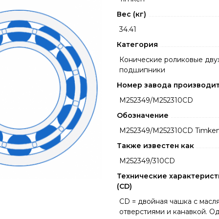
Вес (кг)
34.41
Категория
Конические роликовые дву
подшипники
Номер завода производи
M252349/M252310CD
Обозначение
M252349/M252310CD Timke
Также известен как
M252349/310CD
Технические характерист
(CD)
CD = двойная чашка с масл
отверстиями и канавкой. О