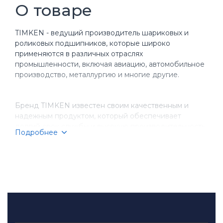
О товаре
TIMKEN - ведущий производитель шариковых и
роликовых подшипников, которые широко
применяются в различных отраслях
промышленности, включая авиацию, автомобильное
производство, металлургию и многие другие.
Бренд TIMKEN известен своим качественным и
надежным продуктом, который обеспечивает
долгий срок службы и высокую производительность
Подробнее
оборудования. Компания имеет более чем
столетнюю историю, за время которой она
завоевала репутацию надежного партнера для
бизнеса.
TIMKEN производит разнообразные типы
подшипников, включая шариковые, игольчатые,
конические и цилиндрические подшипники.