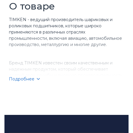
О товаре
TIMKEN - ведущий производитель шариковых и
роликовых подшипников, которые широко
применяются в различных отраслях
промышленности, включая авиацию, автомобильное
производство, металлургию и многие другие.
Бренд TIMKEN известен своим качественным и
надежным продуктом, который обеспечивает
долгий срок службы и высокую производительность
Подробнее
оборудования. Компания имеет более чем
столетнюю историю, за время которой она
завоевала репутацию надежного партнера для
бизнеса.
TIMKEN производит разнообразные типы
подшипников, включая шариковые, игольчатые,
конические и цилиндрические подшипники.