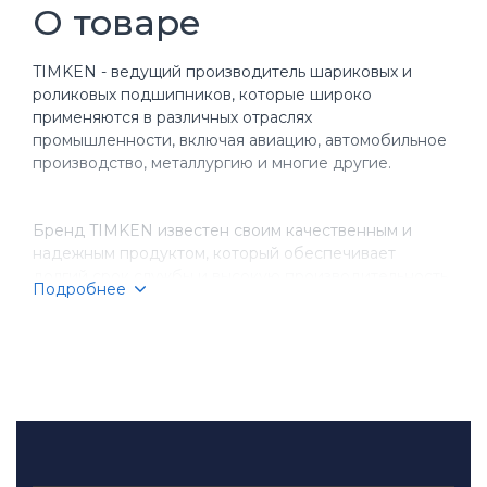
О товаре
TIMKEN - ведущий производитель шариковых и
роликовых подшипников, которые широко
применяются в различных отраслях
промышленности, включая авиацию, автомобильное
производство, металлургию и многие другие.
Бренд TIMKEN известен своим качественным и
надежным продуктом, который обеспечивает
долгий срок службы и высокую производительность
Подробнее
оборудования. Компания имеет более чем
столетнюю историю, за время которой она
завоевала репутацию надежного партнера для
бизнеса.
TIMKEN производит разнообразные типы
подшипников, включая шариковые, игольчатые,
конические и цилиндрические подшипники.