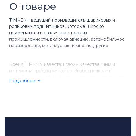
О товаре
TIMKEN - ведущий производитель шариковых и
роликовых подшипников, которые широко
применяются в различных отраслях
промышленности, включая авиацию, автомобильное
производство, металлургию и многие другие.
Бренд TIMKEN известен своим качественным и
надежным продуктом, который обеспечивает
долгий срок службы и высокую производительность
Подробнее
оборудования. Компания имеет более чем
столетнюю историю, за время которой она
завоевала репутацию надежного партнера для
бизнеса.
TIMKEN производит разнообразные типы
подшипников, включая шариковые, игольчатые,
конические и цилиндрические подшипники.