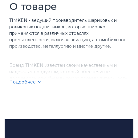
О товаре
TIMKEN - ведущий производитель шариковых и
роликовых подшипников, которые широко
применяются в различных отраслях
промышленности, включая авиацию, автомобильное
производство, металлургию и многие другие.
Бренд TIMKEN известен своим качественным и
надежным продуктом, который обеспечивает
долгий срок службы и высокую производительность
Подробнее
оборудования. Компания имеет более чем
столетнюю историю, за время которой она
завоевала репутацию надежного партнера для
бизнеса.
TIMKEN производит разнообразные типы
подшипников, включая шариковые, игольчатые,
конические и цилиндрические подшипники.