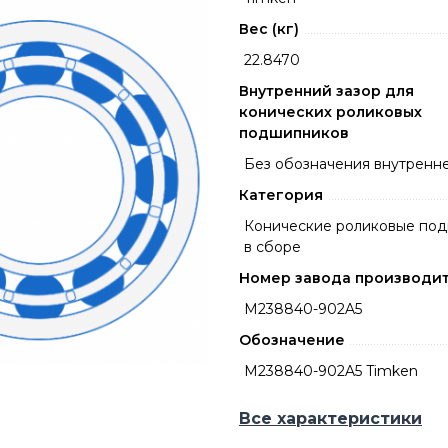
Вес (кг)
22.8470
Внутренний зазор для
конических роликовых
подшипников
Без обозначения внутренне
Категория
Конические роликовые по
в сборе
Номер завода производи
M238840-902A5
Обозначение
M238840-902A5 Timken
Все характеристики