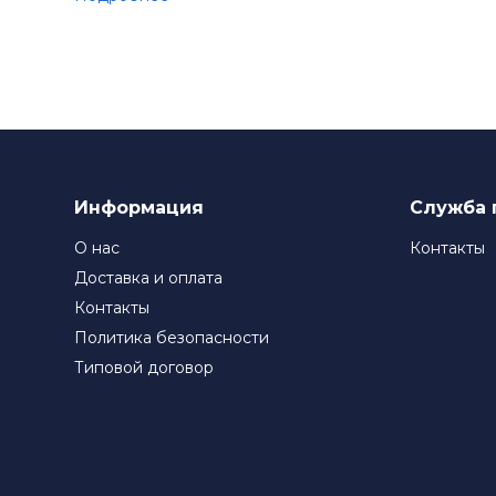
Компания TIMKEN стремится к постоянному соверше
подшипники TIMKEN являются выбором номер один д
Информация
Служба 
О нас
Контакты
Доставка и оплата
Контакты
Политика безопасности
Типовой договор