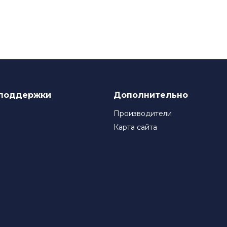
нствованию своего продукта, инвестируя в исследования и 
ля многих компаний, которые ценят качество и надежность
поддержки
Дополнительно
Производители
Карта сайта