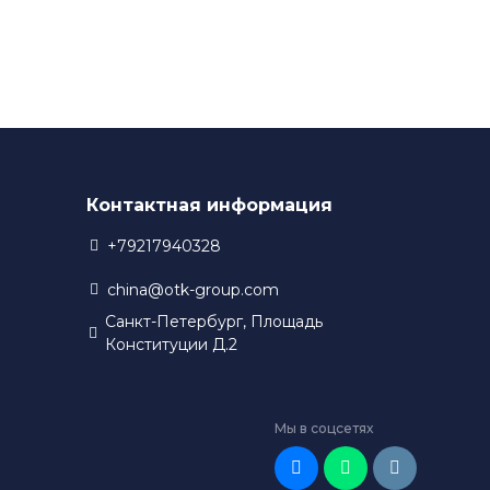
разработки новых технологий. Благодаря этому,
 в своем производстве.
Контактная информация
+79217940328
china@otk-group.com
Санкт-Петербург, Площадь
Конституции Д.2
Мы в соцсетях