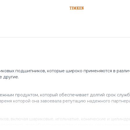
иковых подшипников, которые широко применяются в различ
е другие.
ежным продуктом, который обеспечивает долгий срок служб
время которой она завоевала репутацию надежного партнера
ов, включая шариковые, игольчатые, конические и цилинд
влетворить потребности клиентов с различными технически