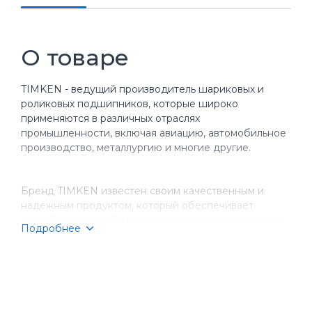
О товаре
TIMKEN - ведущий производитель шариковых и
роликовых подшипников, которые широко
применяются в различных отраслях
промышленности, включая авиацию, автомобильное
производство, металлургию и многие другие.
Бренд TIMKEN известен своим качественным и
надежным продуктом, который обеспечивает
долгий срок службы и высокую производительность
Подробнее
оборудования. Компания имеет более чем
столетнюю историю, за время которой она
завоевала репутацию надежного партнера для
бизнеса.