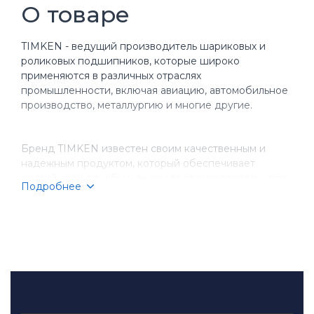
О товаре
TIMKEN - ведущий производитель шариковых и
роликовых подшипников, которые широко
применяются в различных отраслях
промышленности, включая авиацию, автомобильное
производство, металлургию и многие другие.
Бренд TIMKEN известен своим качественным и
надежным продуктом, который обеспечивает
долгий срок службы и высокую производительность
Подробнее
оборудования. Компания имеет более чем
столетнюю историю, за время которой она
завоевала репутацию надежного партнера для
бизнеса.
TIMKEN производит разнообразные типы
подшипников, включая шариковые, игольчатые,
конические и цилиндрические подшипники.