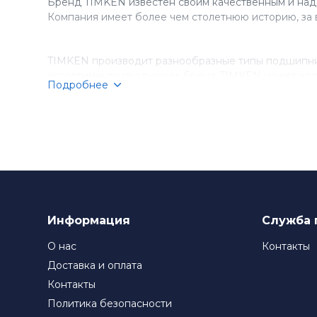
Бренд TIMKEN известен своим качественным и над
Компания имеет более чем столетнюю историю, за 
TIMKEN производит разнообразные типы подшипник
ассортименту продукции, бренд TIMKEN может удо
Подробнее
Компания TIMKEN стремится к постоянному соверше
подшипники TIMKEN являются выбором номер один д
Информация
Служба 
О нас
Контакты
Доставка и оплата
Контакты
Политика безопасности