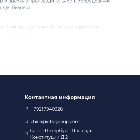
ы и высокую производительность оборудования.
 для бизнеса.
рические подшипники. Благодаря широкому
ми требованиями.
разработки новых технологий. Благодаря этому,
 в своем производстве.
Контактная информация
+79217940328
china@otk-group.com
Санкт-Петербург, Площадь
Конституции Д.2