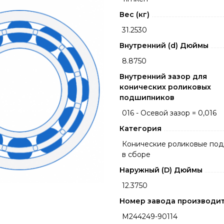
Вес (кг)
31.2530
Внутренний (d) Дюймы
8.8750
Внутренний зазор для
конических роликовых
подшипников
016 - Осевой зазор = 0,016
Категория
Конические роликовые по
в сборе
Наружный (D) Дюймы
12.3750
Номер завода производи
M244249-90114