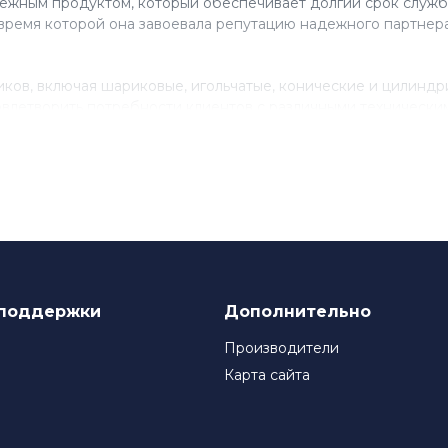
ежным продуктом, который обеспечивает долгий срок служб
время которой она завоевала репутацию надежного партнера
ов, включая шариковые, игольчатые, конические и цилинд
влетворить потребности клиентов с различными технически
нствованию своего продукта, инвестируя в исследования и 
ля многих компаний, которые ценят качество и надежность
поддержки
Дополнительно
Производители
Карта сайта