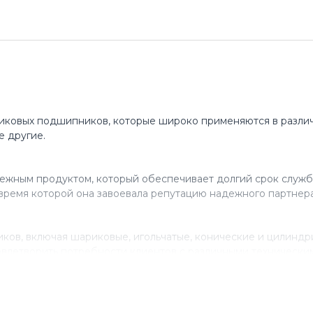
иковых подшипников, которые широко применяются в различ
е другие.
ежным продуктом, который обеспечивает долгий срок служб
время которой она завоевала репутацию надежного партнера
ов, включая шариковые, игольчатые, конические и цилинд
влетворить потребности клиентов с различными технически
нствованию своего продукта, инвестируя в исследования и 
ля многих компаний, которые ценят качество и надежность