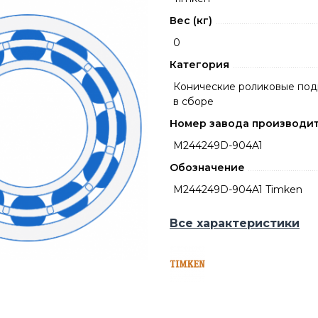
Вес (кг)
0
Категория
Конические роликовые по
в сборе
Номер завода производи
M244249D-904A1
Обозначение
M244249D-904A1 Timken
Все характеристики