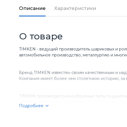
Описание
Характеристики
О товаре
TIMKEN - ведущий производитель шариковых и рол
автомобильное производство, металлургию и многи
Бренд TIMKEN известен своим качественным и над
Компания имеет более чем столетнюю историю, за 
TIMKEN производит разнообразные типы подшипник
ассортименту продукции, бренд TIMKEN может удо
Подробнее
Компания TIMKEN стремится к постоянному соверше
подшипники TIMKEN являются выбором номер один д