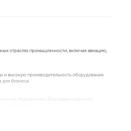
ных отраслях промышленности, включая авиацию,
ы и высокую производительность оборудования.
 для бизнеса.
рические подшипники. Благодаря широкому
ми требованиями.
разработки новых технологий. Благодаря этому,
 в своем производстве.