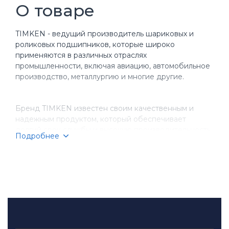
О товаре
TIMKEN - ведущий производитель шариковых и
роликовых подшипников, которые широко
применяются в различных отраслях
промышленности, включая авиацию, автомобильное
производство, металлургию и многие другие.
Бренд TIMKEN известен своим качественным и
надежным продуктом, который обеспечивает
долгий срок службы и высокую производительность
Подробнее
оборудования. Компания имеет более чем
столетнюю историю, за время которой она
завоевала репутацию надежного партнера для
бизнеса.
TIMKEN производит разнообразные типы
подшипников, включая шариковые, игольчатые,
конические и цилиндрические подшипники.