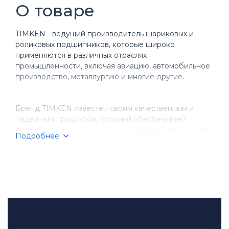
О товаре
TIMKEN - ведущий производитель шариковых и
роликовых подшипников, которые широко
применяются в различных отраслях
промышленности, включая авиацию, автомобильное
производство, металлургию и многие другие.
Бренд TIMKEN известен своим качественным и
надежным продуктом, который обеспечивает
долгий срок службы и высокую производительность
Подробнее
оборудования. Компания имеет более чем
столетнюю историю, за время которой она
завоевала репутацию надежного партнера для
бизнеса.
TIMKEN производит разнообразные типы
подшипников, включая шариковые, игольчатые,
конические и цилиндрические подшипники.