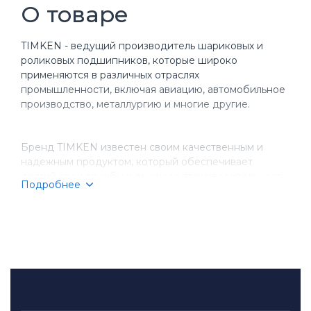
О товаре
TIMKEN - ведущий производитель шариковых и
роликовых подшипников, которые широко
применяются в различных отраслях
промышленности, включая авиацию, автомобильное
производство, металлургию и многие другие.
Бренд TIMKEN известен своим качественным и
надежным продуктом, который обеспечивает
долгий срок службы и высокую производительность
Подробнее
оборудования. Компания имеет более чем
столетнюю историю, за время которой она
завоевала репутацию надежного партнера для
бизнеса.
TIMKEN производит разнообразные типы
подшипников, включая шариковые, игольчатые,
конические и цилиндрические подшипники.