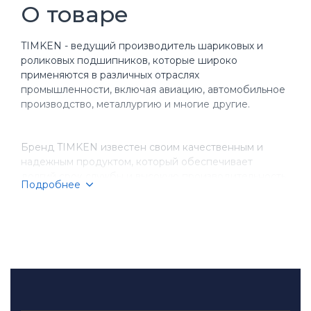
О товаре
TIMKEN - ведущий производитель шариковых и
роликовых подшипников, которые широко
применяются в различных отраслях
промышленности, включая авиацию, автомобильное
производство, металлургию и многие другие.
Бренд TIMKEN известен своим качественным и
надежным продуктом, который обеспечивает
долгий срок службы и высокую производительность
Подробнее
оборудования. Компания имеет более чем
столетнюю историю, за время которой она
завоевала репутацию надежного партнера для
бизнеса.
TIMKEN производит разнообразные типы
подшипников, включая шариковые, игольчатые,
конические и цилиндрические подшипники.