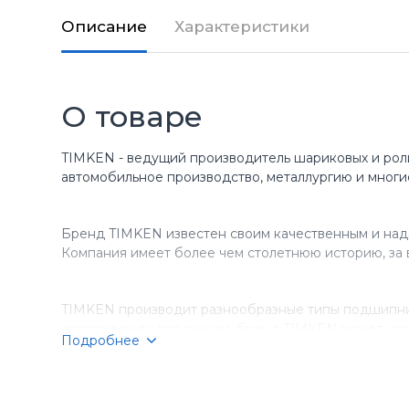
Описание
Характеристики
О товаре
TIMKEN - ведущий производитель шариковых и рол
автомобильное производство, металлургию и многи
Бренд TIMKEN известен своим качественным и над
Компания имеет более чем столетнюю историю, за 
TIMKEN производит разнообразные типы подшипник
ассортименту продукции, бренд TIMKEN может удо
Подробнее
Компания TIMKEN стремится к постоянному соверше
подшипники TIMKEN являются выбором номер один д