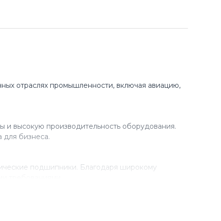
ных отраслях промышленности, включая авиацию,
ы и высокую производительность оборудования.
 для бизнеса.
рические подшипники. Благодаря широкому
ми требованиями.
разработки новых технологий. Благодаря этому,
 в своем производстве.