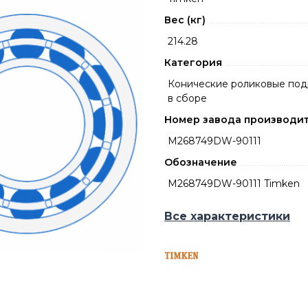
Вес (кг)
214.28
Категория
Конические роликовые по
в сборе
Номер завода производи
M268749DW-90111
Обозначение
M268749DW-90111 Timken
Все характеристики