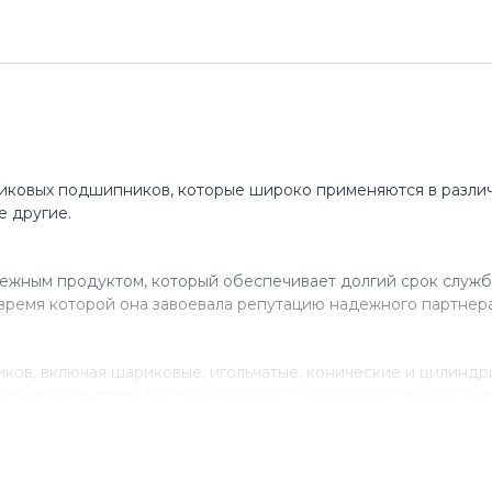
иковых подшипников, которые широко применяются в различ
е другие.
ежным продуктом, который обеспечивает долгий срок служб
время которой она завоевала репутацию надежного партнера
ов, включая шариковые, игольчатые, конические и цилинд
влетворить потребности клиентов с различными технически
нствованию своего продукта, инвестируя в исследования и 
ля многих компаний, которые ценят качество и надежность