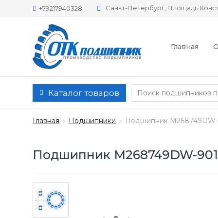
Санкт-Петербург, Площадь Конст
+79217940328
Главная
О
Каталог товаров
Главная
Подшипники
Подшипник M268749DW-9
Подшипник M268749DW-9011