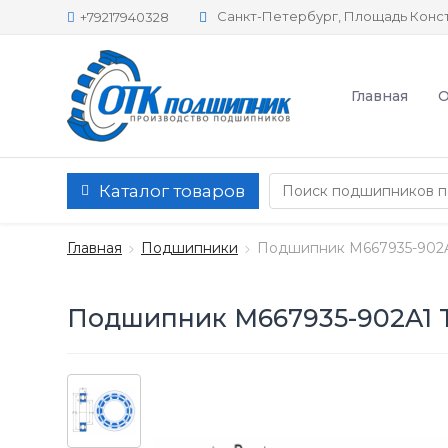
Санкт-Петербург, Площадь Конст
+79217940328
Главная
О
Каталог товаров
Главная
Подшипники
Подшипник M667935-902A
Подшипник M667935-902A1 