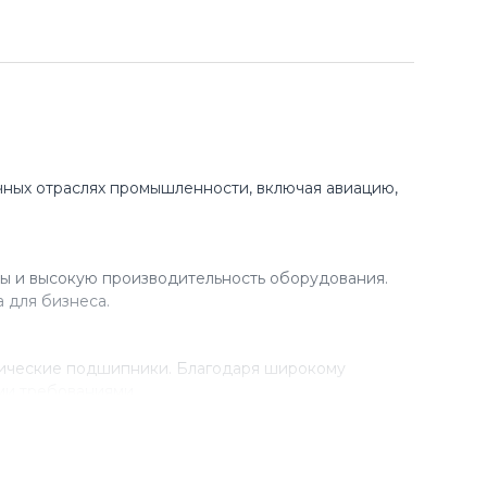
ных отраслях промышленности, включая авиацию,
ы и высокую производительность оборудования.
 для бизнеса.
рические подшипники. Благодаря широкому
ми требованиями.
разработки новых технологий. Благодаря этому,
 в своем производстве.