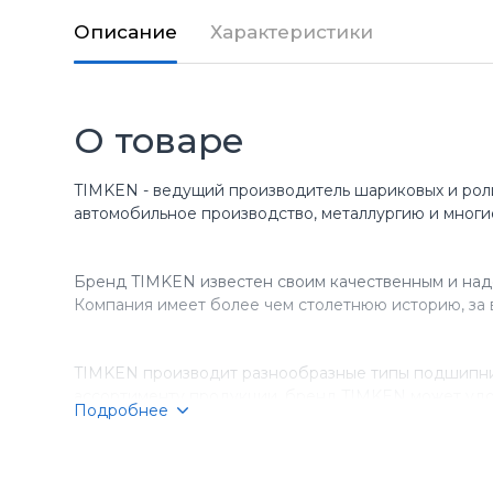
Описание
Характеристики
О товаре
TIMKEN - ведущий производитель шариковых и рол
автомобильное производство, металлургию и многи
Бренд TIMKEN известен своим качественным и над
Компания имеет более чем столетнюю историю, за 
TIMKEN производит разнообразные типы подшипник
ассортименту продукции, бренд TIMKEN может удо
Подробнее
Компания TIMKEN стремится к постоянному соверше
подшипники TIMKEN являются выбором номер один д