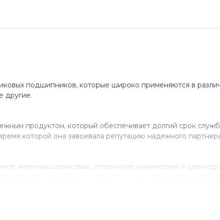
иковых подшипников, которые широко применяются в различ
е другие.
ежным продуктом, который обеспечивает долгий срок служб
время которой она завоевала репутацию надежного партнера
ов, включая шариковые, игольчатые, конические и цилинд
влетворить потребности клиентов с различными технически
нствованию своего продукта, инвестируя в исследования и 
ля многих компаний, которые ценят качество и надежность