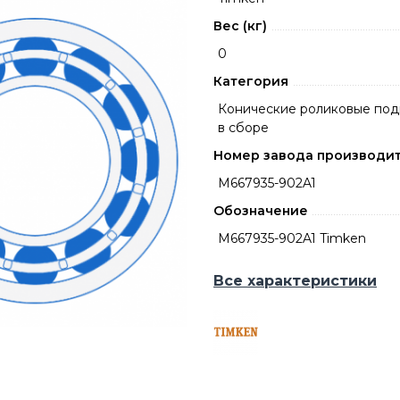
Вес (кг)
0
Категория
Конические роликовые по
в сборе
Номер завода производи
M667935-902A1
Обозначение
M667935-902A1 Timken
Все характеристики