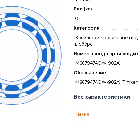
Вес (кг)
0
Категория
Конические роликовые по
в сборе
Номер завода производи
M667947ADW-902A1
Обозначение
M667947ADW-902A1 Timke
Все характеристики