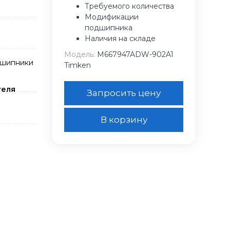
Требуемого количества
Модификации
подшипника
Наличия на складе
Модель:
M667947ADW-902A1
дшипники
Timken
теля
Запросить цену
В корзину
n