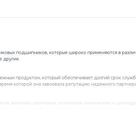
иковых подшипников, которые широко применяются в различ
е другие.
ежным продуктом, который обеспечивает долгий срок служб
время которой она завоевала репутацию надежного партнера
ов, включая шариковые, игольчатые, конические и цилинд
влетворить потребности клиентов с различными технически
нствованию своего продукта, инвестируя в исследования и 
ля многих компаний, которые ценят качество и надежность