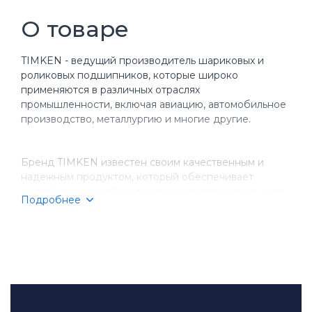
О товаре
TIMKEN - ведущий производитель шариковых и
роликовых подшипников, которые широко
применяются в различных отраслях
промышленности, включая авиацию, автомобильное
производство, металлургию и многие другие.
Бренд TIMKEN известен своим качественным и
надежным продуктом, который обеспечивает
долгий срок службы и высокую производительность
Подробнее
оборудования. Компания имеет более чем
столетнюю историю, за время которой она
завоевала репутацию надежного партнера для
бизнеса.
TIMKEN производит разнообразные типы
подшипников, включая шариковые, игольчатые,