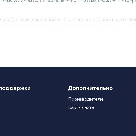
время которой она завоевала репутацию надежного партнера
ов, включая шариковые, игольчатые, конические и цилинд
влетворить потребности клиентов с различными технически
нствованию своего продукта, инвестируя в исследования и 
ля многих компаний, которые ценят качество и надежность
поддержки
Дополнительно
Производители
Карта сайта