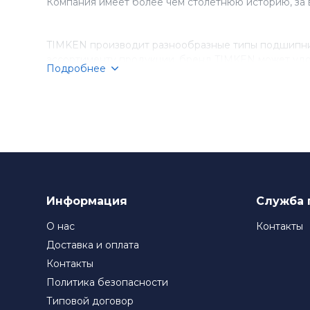
Компания имеет более чем столетнюю историю, за 
TIMKEN производит разнообразные типы подшипник
ассортименту продукции, бренд TIMKEN может удо
Подробнее
Компания TIMKEN стремится к постоянному соверше
подшипники TIMKEN являются выбором номер один д
Информация
Служба 
О нас
Контакты
Доставка и оплата
Контакты
Политика безопасности
Типовой договор