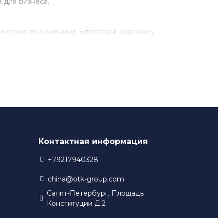
 для бизнеса.
рические подшипники. Благодаря широкому
ми требованиями.
разработки новых технологий. Благодаря этому,
 в своем производстве.
Контактная информация
+79217940328
china@otk-group.com
Санкт-Петербург, Площадь
Конституции Д.2