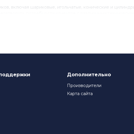
ов, включая шариковые, игольчатые, конические и цилинд
влетворить потребности клиентов с различными технически
нствованию своего продукта, инвестируя в исследования и 
ля многих компаний, которые ценят качество и надежность
поддержки
Дополнительно
Производители
Карта сайта