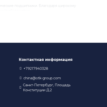
рические подшипники. Благодаря широкому
ми требованиями.
разработки новых технологий. Благодаря этому,
 в своем производстве.
Контактная информация
+79217940328
china@otk-group.com
Санкт-Петербург, Площадь
Конституции Д.2