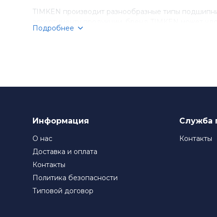
TIMKEN производит разнообразные типы подшипник
ассортименту продукции, бренд TIMKEN может удо
Подробнее
Компания TIMKEN стремится к постоянному соверше
подшипники TIMKEN являются выбором номер один д
Информация
Служба 
О нас
Контакты
Доставка и оплата
Контакты
Политика безопасности
Типовой договор