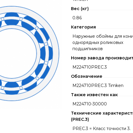
Вес (кг)
0.86
Категория
Наружные обоймы для кони
однорядных роликовых
подшипников
Номер завода производи
M224710PREC.3
Обозначение
M224710PREC.3 Timken
Также известен как
M224710-30000
Технические характерист
(PREC.3)
PREC.3 = Класс точности 3.