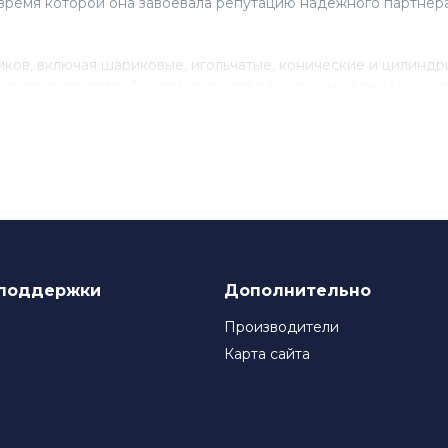
время которой она завоевала репутацию надежного партнера
ов, включая шариковые, игольчатые, конические и цилинд
влетворить потребности клиентов с различными технически
нствованию своего продукта, инвестируя в исследования и 
ля многих компаний, которые ценят качество и надежность
поддержки
Дополнительно
Производители
Карта сайта