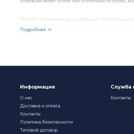
Компания имеет более чем столетнюю историю, за 
TIMKEN производит разнообразные типы подшипник
ассортименту продукции, бренд TIMKEN может удо
Подробнее
Компания TIMKEN стремится к постоянному соверше
подшипники TIMKEN являются выбором номер один д
Информация
Служба 
О нас
Контакты
Доставка и оплата
Контакты
Политика безопасности
Типовой договор