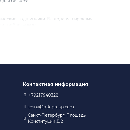
 для бизнеса.
рические подшипники. Благодаря широкому
ми требованиями.
разработки новых технологий. Благодаря этому,
 в своем производстве.
Контактная информация
+79217940328
china@otk-group.com
Санкт-Петербург, Площадь
Конституции Д.2