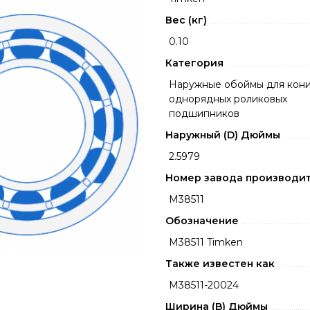
Вес (кг)
0.10
Категория
Наружные обоймы для кони
однорядных роликовых
подшипников
Наружный (D) Дюймы
2.5979
Номер завода производи
M38511
Обозначение
M38511 Timken
Также известен как
M38511-20024
Ширина (B) Дюймы