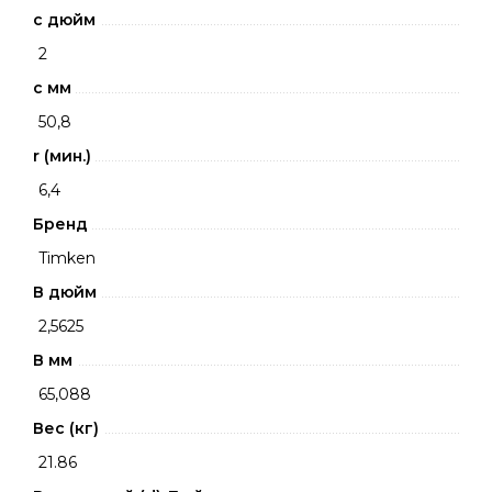
c дюйм
2
c мм
50,8
r (мин.)
6,4
Бренд
Timken
В дюйм
2,5625
В мм
65,088
Вес (кг)
21.86