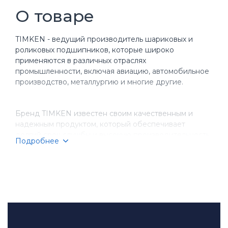
О товаре
TIMKEN - ведущий производитель шариковых и
роликовых подшипников, которые широко
применяются в различных отраслях
промышленности, включая авиацию, автомобильное
производство, металлургию и многие другие.
Бренд TIMKEN известен своим качественным и
надежным продуктом, который обеспечивает
долгий срок службы и высокую производительность
Подробнее
оборудования. Компания имеет более чем
столетнюю историю, за время которой она
завоевала репутацию надежного партнера для
бизнеса.
TIMKEN производит разнообразные типы
подшипников, включая шариковые, игольчатые,