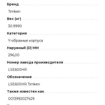
Бренд
Timken
Вес (кг)
30.9990
Категория
Y-образные корпуса
Наружный (D) ММ
296,00
Номер завода производителя
LSE600HR
Обозначение
LSE600HR Timken
Также известен как
0013992027429