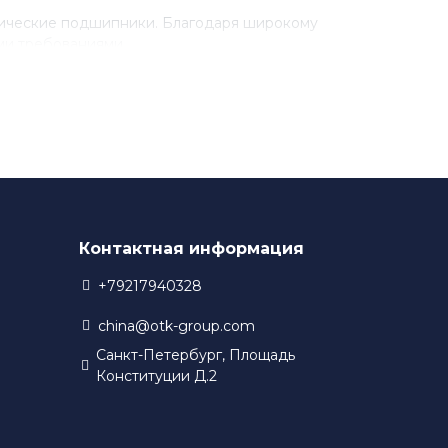
рические подшипники. Благодаря широкому
ми требованиями.
разработки новых технологий. Благодаря этому,
 в своем производстве.
Контактная информация
+79217940328
china@otk-group.com
Санкт-Петербург, Площадь
Конституции Д.2