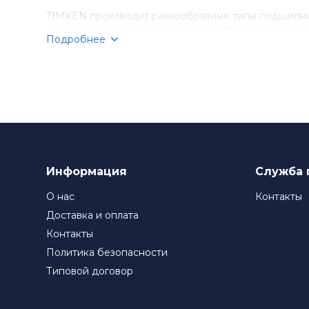
TIMKEN производит разнообразные типы подшипник
ассортименту продукции, бренд TIMKEN может удо
Подробнее
Компания TIMKEN стремится к постоянному соверше
подшипники TIMKEN являются выбором номер один д
Информация
Служба 
О нас
Контакты
Доставка и оплата
Контакты
Политика безопасности
Типовой договор