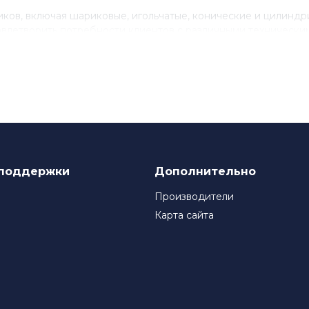
ов, включая шариковые, игольчатые, конические и цилинд
влетворить потребности клиентов с различными технически
нствованию своего продукта, инвестируя в исследования и 
ля многих компаний, которые ценят качество и надежность
поддержки
Дополнительно
Производители
Карта сайта