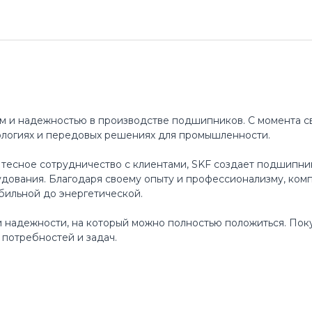
м и надежностью в производстве подшипников. С момента св
ологиях и передовых решениях для промышленности.
 тесное сотрудничество с клиентами, SKF создает подшипни
ования. Благодаря своему опыту и профессионализму, ком
бильной до энергетической.
 и надежности, на который можно полностью положиться. По
потребностей и задач.