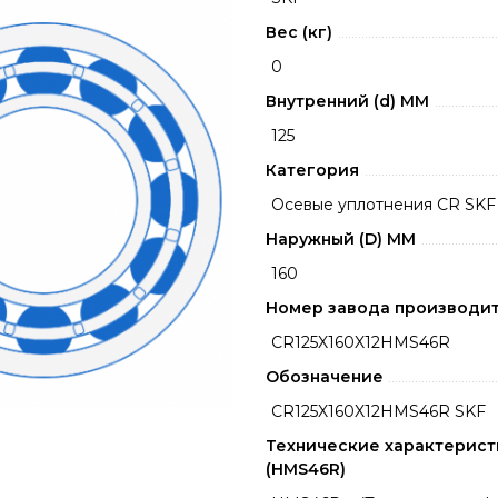
Вес (кг)
0
Внутренний (d) ММ
125
Категория
Осевые уплотнения CR SKF
Наружный (D) ММ
160
Номер завода производи
CR125X160X12HMS46R
Обозначение
CR125X160X12HMS46R SKF
Технические характерист
(HMS46R)