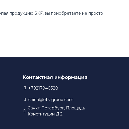
купая продукцию SKF, вы приобретаете не просто
Контактная информация
+79217940328
china@otk-group.com
Санкт-Петербург, Площадь
Конституции Д.2