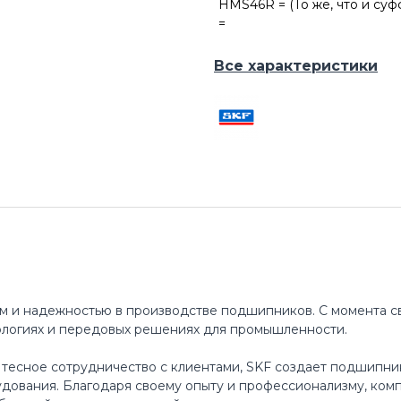
HMS46R = (То же, что и суф
=
Все характеристики
м и надежностью в производстве подшипников. С момента св
ологиях и передовых решениях для промышленности.
 тесное сотрудничество с клиентами, SKF создает подшипни
ования. Благодаря своему опыту и профессионализму, ком