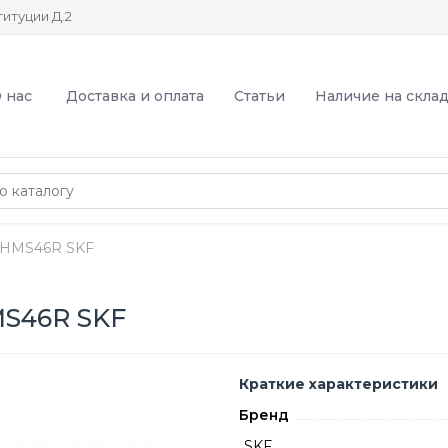
итуции Д.2
 нас
Доставка и оплата
Статьи
Наличие на скла
2HMS46R SKF
S46R SKF
Краткие характеристики
Бренд
SKF