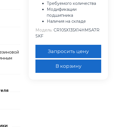
Требуемого количества
Модификации
подшипника
Наличия на складе
Модель:
CR105X135X14HMSA7R
SKF
Запросить цену
резиновой
жинным
В корзину
теля
ики