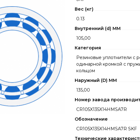
Вес (кг)
0.13
Внутренний (d) ММ
105,00
Категория
Резиновые уплотнители с 
одинарной кромкой с пру
кольцом
Наружный (D) ММ
135,00
Номер завода производи
CR105X135X14HMSA7R
Обозначение
CR105X135X14HMSA7R SKF
Технические характерист