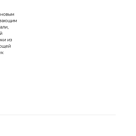
иновым
ивающим
али,
й
ки из
еющей
ук