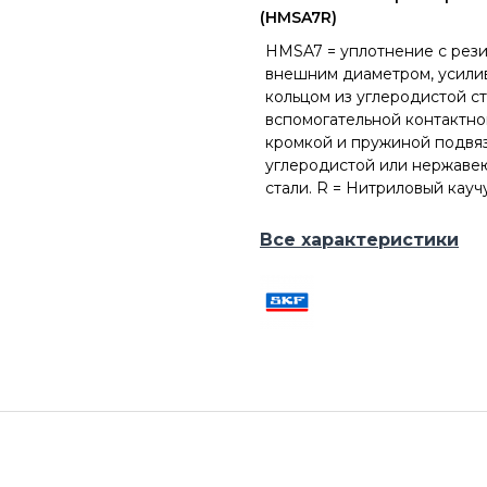
(HMSA7R)
HMSA7 = уплотнение с рез
внешним диаметром, усил
кольцом из углеродистой ст
вспомогательной контактно
кромкой и пружиной подвяз
углеродистой или нержав
стали. R = Нитриловый кауч
Все характеристики