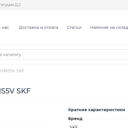
итуции Д.2
 нас
Доставка и оплата
Статьи
Наличие на скла
2HMS5V SKF
S5V SKF
Краткие характеристики
Бренд
SKF