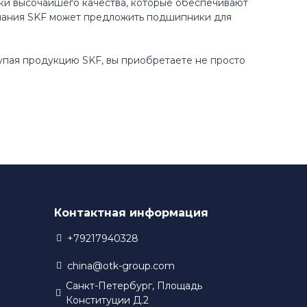
ки высочайшего качества, которые обеспечивают
пания SKF может предложить подшипники для
купая продукцию SKF, вы приобретаете не просто
Контактная информация
+79217940328
china@otk-group.com
Санкт-Петербург, Площадь
Конституции Д.2