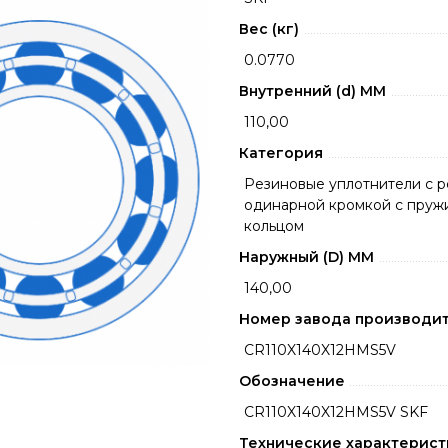
Вес (кг)
0.0770
Внутренний (d) ММ
110,00
Категория
Резиновые уплотнители с 
одинарной кромкой с пру
кольцом
Наружный (D) ММ
140,00
Номер завода производи
CR110X140X12HMS5V
Обозначение
CR110X140X12HMS5V SKF
Технические характерист