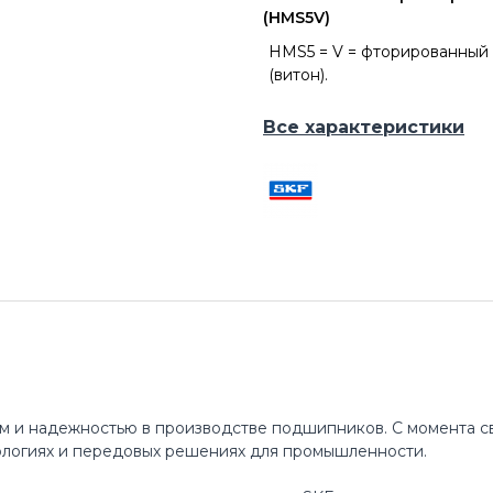
(HMS5V)
HMS5 = V = фторированный 
(витон).
Все характеристики
м и надежностью в производстве подшипников. С момента св
ологиях и передовых решениях для промышленности.