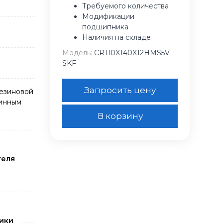
Требуемого количества
Модификации
подшипника
Наличия на складе
Модель:
CR110X140X12HMS5V
SKF
Запросить цену
резиновой
жинным
В корзину
теля
ики