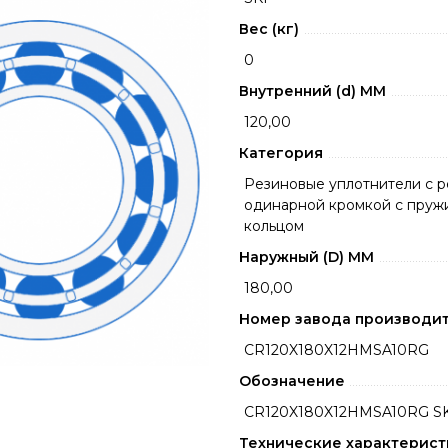
Вес (кг)
0
Внутренний (d) ММ
120,00
Категория
Резиновые уплотнители с 
одинарной кромкой с пру
кольцом
Наружный (D) ММ
180,00
Номер завода производи
CR120X180X12HMSA10RG
Обозначение
CR120X180X12HMSA10RG S
Технические характерист