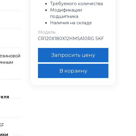
Требуемого количества
Модификации
подшипника
Наличия на складе
Модель:
CR120X180X12HMSA10RG SKF
Запросить цену
резиновой
жинным
В корзину
теля
KF
ики