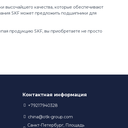
ки высочайшего качества, которые обеспечивают
пания SKF может предложить подшипники для
купая продукцию SKF, вы приобретаете не просто
Контактная информация
+79217940328
china@otk-group.com
Санкт-Петербург, Площадь