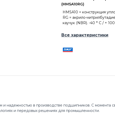
(HMSA10RG)
HMSA10 = конструкция упло
RG = акрило-нитрилбутади
каучук (NBR). -40 ° C / + 100 
Все характеристики
м и надежностью в производстве подшипников. С момента св
ологиях и передовых решениях для промышленности.