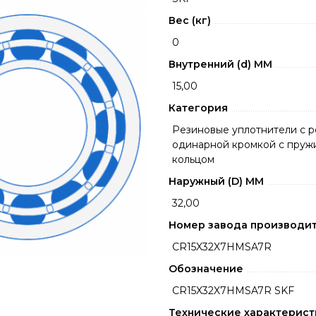
Вес (кг)
0
Внутренний (d) ММ
15,00
Категория
Резиновые уплотнители с 
одинарной кромкой с пру
кольцом
Наружный (D) ММ
32,00
Номер завода производи
CR15X32X7HMSA7R
Обозначение
CR15X32X7HMSA7R SKF
Технические характерист