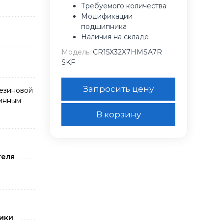
Требуемого количества
Модификации
подшипника
Наличия на складе
Модель:
CR15X32X7HMSA7R
SKF
Запросить цену
резиновой
жинным
В корзину
теля
ики