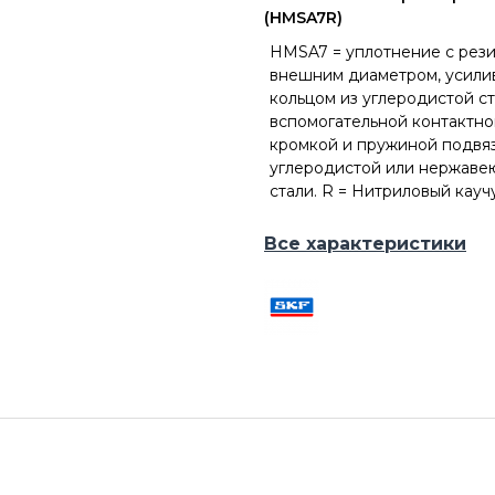
(HMSA7R)
HMSA7 = уплотнение с рез
внешним диаметром, усил
кольцом из углеродистой ст
вспомогательной контактно
кромкой и пружиной подвяз
углеродистой или нержав
стали. R = Нитриловый кауч
Все характеристики