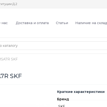
итуции Д.2
 нас
Доставка и оплата
Статьи
Наличие на скла
MSA7R SKF
7R SKF
Краткие характеристики
Бренд
SKF