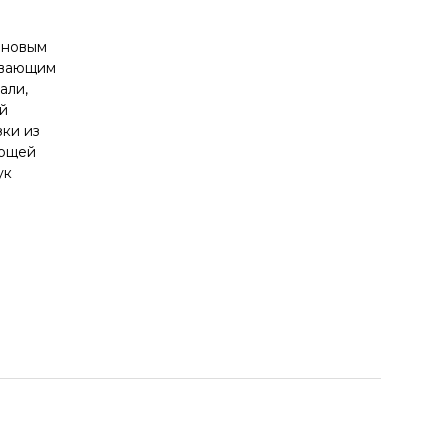
иновым
ивающим
али,
й
ки из
еющей
ук