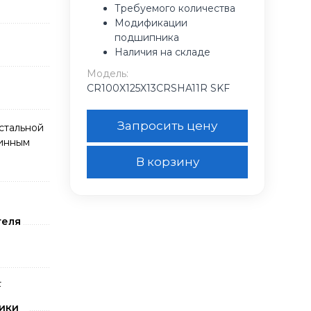
Требуемого количества
Модификации
подшипника
Наличия на складе
Модель:
CR100X125X13CRSHA11R SKF
Запросить цену
стальной
жинным
В корзину
теля
F
ики