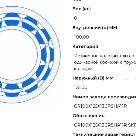
Вес (кг)
0
Внутренний (d) ММ
100,00
Категория
Резиновые уплотнители со 
одинарной кромкой с пру
кольцом
Наружный (D) ММ
125,00
Номер завода производи
CR100X125X13CRSHA11R
Обозначение
CR100X125X13CRSHA11R SK
Технические характерист