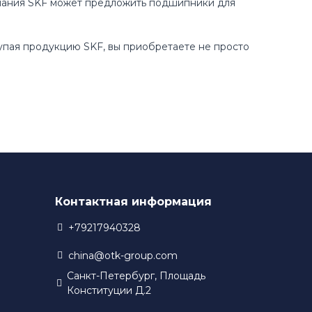
пания SKF может предложить подшипники для
купая продукцию SKF, вы приобретаете не просто
Контактная информация
+79217940328
china@otk-group.com
Санкт-Петербург, Площадь
Конституции Д.2