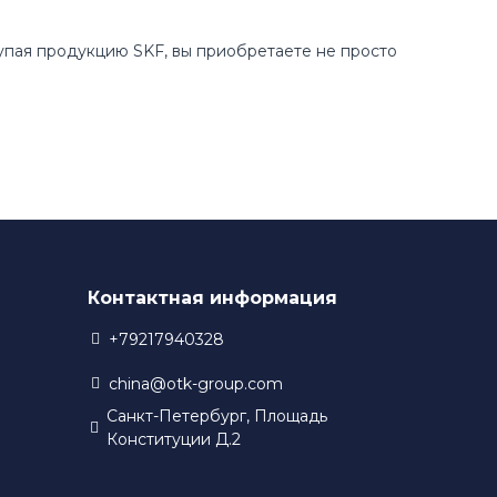
купая продукцию SKF, вы приобретаете не просто
Контактная информация
+79217940328
china@otk-group.com
Санкт-Петербург, Площадь
Конституции Д.2