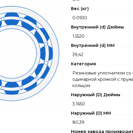
Вес (кг)
0.0930
Внутренний (d) Дюймы
1.5520
Внутренний (d) ММ
39,42
Категория
Резиновые уплотнители со 
одинарной кромкой с пру
кольцом
Наружный (D) Дюймы
3.1650
Наружный (D) ММ
80,39
Номер завода производи