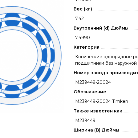
Вес (кг)
7.42
Внутренний (d) Дюймы
7.4990
Категория
Конические однорядные р
подшипники без наружной
Номер завода производи
M239449-20024
Обозначение
M239449-20024 Timken
Также известен как
M239449
Ширина (B) Дюймы