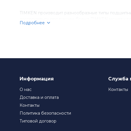
TIMKEN производит разнообразные типы подшипник
ассортименту продукции, бренд TIMKEN может удо
Подробнее
Компания TIMKEN стремится к постоянному соверше
подшипники TIMKEN являются выбором номер один д
Информация
Служба 
О нас
Контакты
Доставка и оплата
Контакты
Политика безопасности
Типовой договор