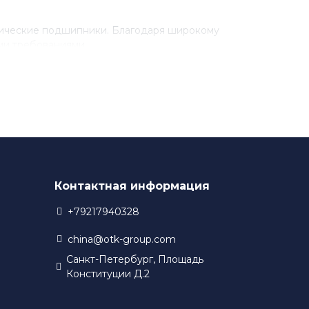
рические подшипники. Благодаря широкому
ми требованиями.
разработки новых технологий. Благодаря этому,
 в своем производстве.
Контактная информация
+79217940328
china@otk-group.com
Санкт-Петербург, Площадь
Конституции Д.2