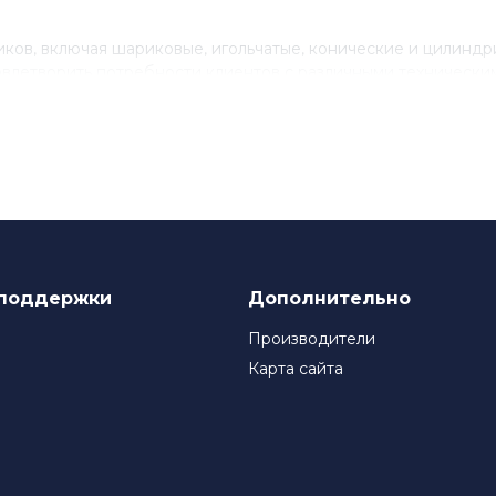
ов, включая шариковые, игольчатые, конические и цилинд
влетворить потребности клиентов с различными технически
нствованию своего продукта, инвестируя в исследования и 
ля многих компаний, которые ценят качество и надежность
поддержки
Дополнительно
Производители
Карта сайта