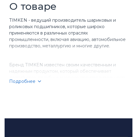
О товаре
TIMKEN - ведущий производитель шариковых и
роликовых подшипников, которые широко
применяются в различных отраслях
промышленности, включая авиацию, автомобильное
производство, металлургию и многие другие.
Бренд TIMKEN известен своим качественным и
надежным продуктом, который обеспечивает
долгий срок службы и высокую производительность
Подробнее
оборудования. Компания имеет более чем
столетнюю историю, за время которой она
завоевала репутацию надежного партнера для
бизнеса.
TIMKEN производит разнообразные типы
подшипников, включая шариковые, игольчатые,
конические и цилиндрические подшипники.