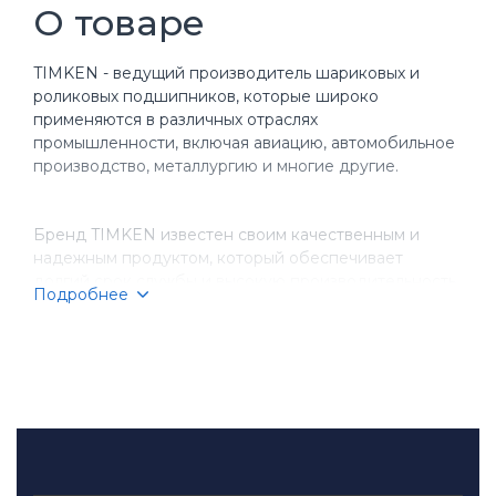
О товаре
TIMKEN - ведущий производитель шариковых и
роликовых подшипников, которые широко
применяются в различных отраслях
промышленности, включая авиацию, автомобильное
производство, металлургию и многие другие.
Бренд TIMKEN известен своим качественным и
надежным продуктом, который обеспечивает
долгий срок службы и высокую производительность
Подробнее
оборудования. Компания имеет более чем
столетнюю историю, за время которой она
завоевала репутацию надежного партнера для
бизнеса.
TIMKEN производит разнообразные типы
подшипников, включая шариковые, игольчатые,
конические и цилиндрические подшипники.